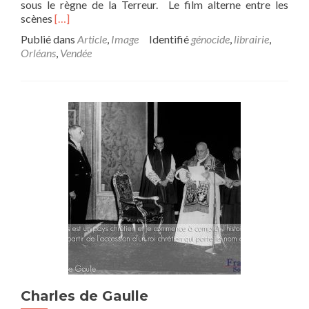
sous le règne de la Terreur. Le film alterne entre les
En
scènes
[…]
savoir
Publié dans
Article
,
Image
Identifié
génocide
,
librairie
,
plus
Orléans
,
Vendée
sur« La
Rébellion
cachée »,
le
docu-
film
sur
le
génocide
vendéen
(1793-
1795)
Charles de Gaulle