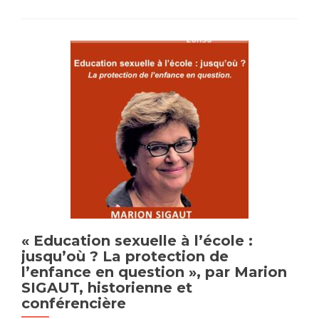
l’ar
liqui
iden
num
:
vers
le
cont
ulti
? », 
Mar
Gabr
DRAG
fran
spéc
dan
l’his
« Education sexuelle à l’école :
du
jusqu’où ? La protection de
Droi
l’enfance en question », par Marion
et
SIGAUT, historienne et
des
conférencière
ques