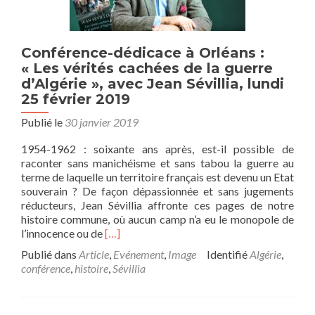
d’élus
Conférence-dédicace à Orléans :
« Les vérités cachées de la guerre
d’Algérie », avec Jean Sévillia, lundi
25 février 2019
Publié le
30 janvier 2019
1954-1962 : soixante ans après, est-il possible de
raconter sans manichéisme et sans tabou la guerre au
terme de laquelle un territoire français est devenu un Etat
souverain ? De façon dépassionnée et sans jugements
réducteurs, Jean Sévillia affronte ces pages de notre
histoire commune, où aucun camp n’a eu le monopole de
En
l’innocence ou de
[…]
savoir
Publié dans
Article
,
Evénement
,
Image
Identifié
Algérie
,
plus
conférence
,
histoire
,
Sévillia
surConférence-
dédicace
à