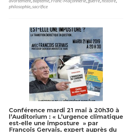
avortement
,
baptême
,
Franc-Maçonnerie
,
guerre
,
histoire
,
sur« La
philosophie
,
sacrifice
politique
peut-
elle
se
passer
du
Sacré
?
La
laïcité
française
en
question »,
avec
Alain
PASCAL
et
Sylvain
Conférence mardi 21 mai à 20h30 à
DURAIN.
l’Auditorium : « L’urgence climatique
est-elle une imposture » par
François Gervais, expert auprès du