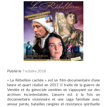
Orléans
:
« Les
vérités
cachées
de
la
guerre
d’Algérie »,
avec
Jean
Sévillia,
lundi
25
février
Publié le
7 octobre 2018
2019
« La Rébellion cachée » est un film-documentaire d’une
heure et quart réalisé en 2017. Il traite de la guerre de
Vendée et du génocide vendéen en s’appuyant sur des
archives incontestables. L’œuvre est à la fois un
documentaire visionnaire et une saga familiale avec
amour perdu, batailles rangées et résistance spirituelle