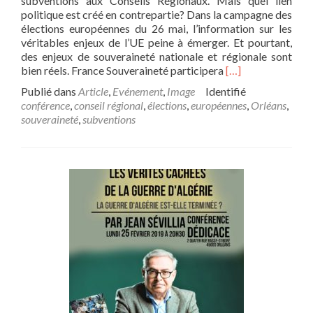
subventions aux Conseils Régionaux. Mais quel lien
politique est créé en contrepartie? Dans la campagne des
élections européennes du 26 mai, l’information sur les
véritables enjeux de l’UE peine à émerger. Et pourtant,
des enjeux de souveraineté nationale et régionale sont
En
bien réels. France Souveraineté participera
[…]
savoir
Publié dans
Article
,
Evénement
,
Image
Identifié
plus
conférence
,
conseil régional
,
élections
,
européennes
,
Orléans
,
surConférence
souveraineté
,
subventions
jeudi
25
avril
à
20h30:
« L’influence
de
l’UE
sur
les
Conseils
Régionaux »
:
témoignages