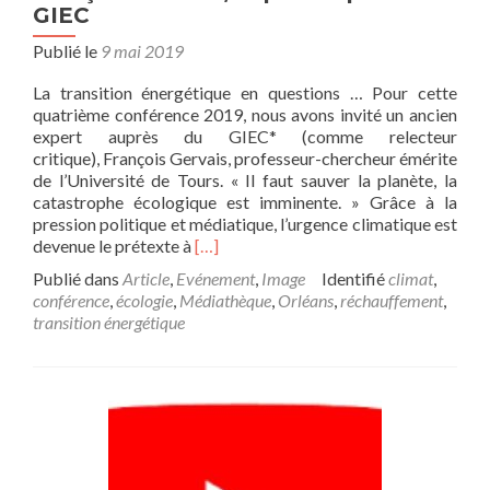
GIEC
Publié le
9 mai 2019
La transition énergétique en questions … Pour cette
quatrième conférence 2019, nous avons invité un ancien
expert auprès du GIEC* (comme relecteur
critique), François Gervais, professeur-chercheur émérite
de l’Université de Tours. « Il faut sauver la planète, la
catastrophe écologique est imminente. » Grâce à la
pression politique et médiatique, l’urgence climatique est
En
devenue le prétexte à
[…]
savoir
Publié dans
Article
,
Evénement
,
Image
Identifié
climat
,
plus
conférence
,
écologie
,
Médiathèque
,
Orléans
,
réchauffement
,
surConférence
transition énergétique
mardi
21
mai
à
20h30
à
l’Auditorium
: