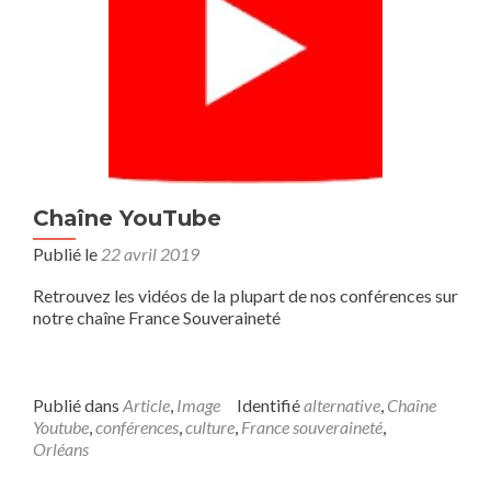
« L’urgence
climatique
est-
elle
une
imposture
»
par
François
Gervais,
Chaîne YouTube
expert
Publié le
22 avril 2019
auprès
du
Retrouvez les vidéos de la plupart de nos conférences sur
GIEC
notre chaîne France Souveraineté
Publié dans
Article
,
Image
Identifié
alternative
,
Chaîne
Youtube
,
conférences
,
culture
,
France souveraineté
,
Orléans