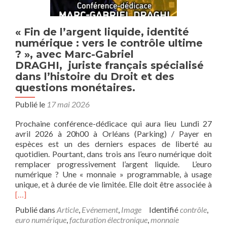
« Fin de l’argent liquide, identité
numérique : vers le contrôle ultime
? », avec Marc-Gabriel
DRAGHI, juriste français spécialisé
dans l’histoire du Droit et des
questions monétaires.
Publié le
17 mai 2026
Prochaine conférence-dédicace qui aura lieu Lundi 27
avril 2026 à 20h00 à Orléans (Parking) / Payer en
espèces est un des derniers espaces de liberté au
quotidien. Pourtant, dans trois ans l’euro numérique doit
remplacer progressivement l’argent liquide. L’euro
numérique ? Une « monnaie » programmable, à usage
En
unique, et à durée de vie limitée. Elle doit être associée à
savo
[…]
plus
Publié dans
Article
,
Evénement
,
Image
Identifié
contrôle
,
sur«
euro numérique
,
facturation électronique
,
monnaie
de