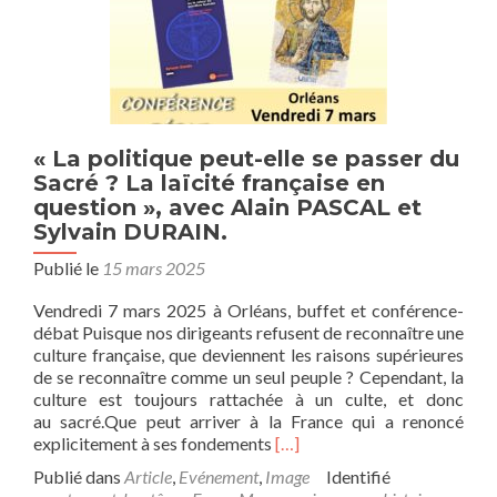
question »,
par
Marion
SIGAUT,
historienn
et
conférenci
« La politique peut-elle se passer du
Sacré ? La laïcité française en
question », avec Alain PASCAL et
Sylvain DURAIN.
Publié le
15 mars 2025
Vendredi 7 mars 2025 à Orléans, buffet et conférence-
débat Puisque nos dirigeants refusent de reconnaître une
culture française, que deviennent les raisons supérieures
de se reconnaître comme un seul peuple ? Cependant, la
culture est toujours rattachée à un culte, et donc
au sacré.Que peut arriver à la France qui a renoncé
En
explicitement à ses fondements
[…]
savoir
Publié dans
Article
,
Evénement
,
Image
Identifié
plus