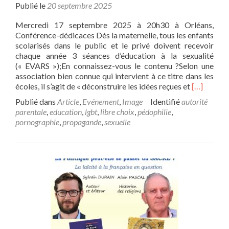
moné
Publié le
20 septembre 2025
Mercredi 17 septembre 2025 à 20h30 à Orléans,
Conférence-dédicaces Dès la maternelle, tous les enfants
scolarisés dans le public et le privé doivent recevoir
chaque année 3 séances d’éducation à la sexualité
(« EVARS »);En connaissez-vous le contenu ?Selon une
association bien connue qui intervient à ce titre dans les
En
écoles, il s’agit de « déconstruire les idées reçues et
[…]
savoir
Publié dans
Article
,
Evénement
,
Image
Identifié
autorité
plus
parentale
,
education
,
lgbt
,
libre choix
,
pédophilie
,
sur« Educa
pornographie
,
propagande
,
sexuelle
sexuelle
à
l’école
:
jusqu’où
?
La
protection
de
l’enfance
en