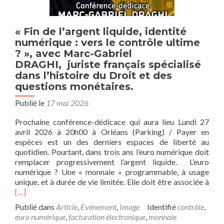
« Fin de l’argent liquide, identité
numérique : vers le contrôle ultime
? », avec Marc-Gabriel
DRAGHI, juriste français spécialisé
dans l’histoire du Droit et des
questions monétaires.
Publié le
17 mai 2026
Prochaine conférence-dédicace qui aura lieu Lundi 27
avril 2026 à 20h00 à Orléans (Parking) / Payer en
espèces est un des derniers espaces de liberté au
quotidien. Pourtant, dans trois ans l’euro numérique doit
remplacer progressivement l’argent liquide. L’euro
numérique ? Une « monnaie » programmable, à usage
En
unique, et à durée de vie limitée. Elle doit être associée à
savo
[…]
plus
Publié dans
Article
,
Evénement
,
Image
Identifié
contrôle
,
sur«
euro numérique
,
facturation électronique
,
monnaie
de