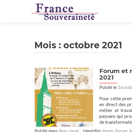
Mois :
octobre 2021
Forum et 
2021
Publié le
16 oct
Pour cette prem
en direct des p
métier et trava
paysans qui proc
de transformati
Publié dans
Non classé
Identifié
chants
,
Forum
,
M