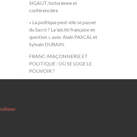
SIGAUT, historienne et
conférencière
« La politique peut-elle se passer
du Sacré ? La laïcité française en
question », avec Alain PASCAL et
Sylvain DURAIN.
FRANC-MAÇONNERIE ET
POLITIQUE : OÙ SE LOGE LE
POUVOIR ?
nceSouv