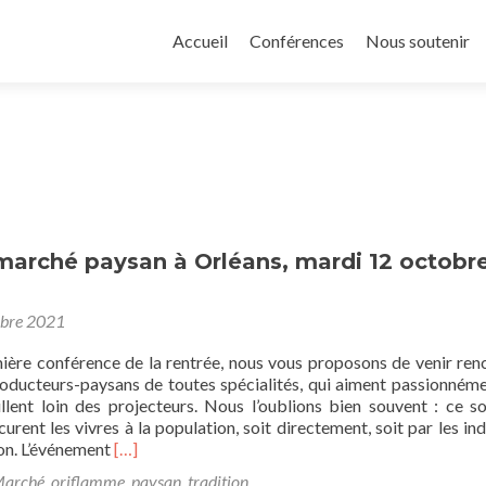
Aller
au
Accueil
Conférences
Nous soutenir
contenu
principal
marché paysan à Orléans, mardi 12 octobr
obre 2021
ière conférence de la rentrée, nous vous proposons de venir ren
roducteurs-paysans de toutes spécialités, qui aiment passionnéme
illent loin des projecteurs. Nous l’oublions bien souvent : ce s
urent les vivres à la population, soit directement, soit par les ind
En
on. L’événement
[…]
savoir
arché
,
oriflamme
,
paysan
,
tradition