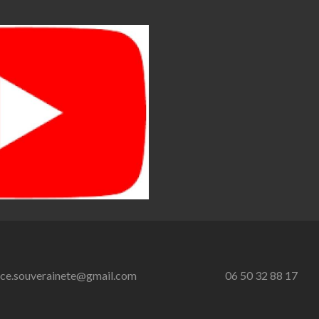
nce.souverainete@gmail.com
06 50 32 88 17