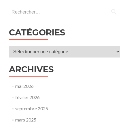
au
Rechercher :
service
du
pouvoir
:
CATÉGORIES
des
clés
pour
Catégories
comprendre
et
résister »,
ARCHIVES
par
Lucien
CERISE.
Conférence
mai 2026
à
Orléans,
février 2026
vendredi
13
septembre 2025
février
2026
mars 2025
à