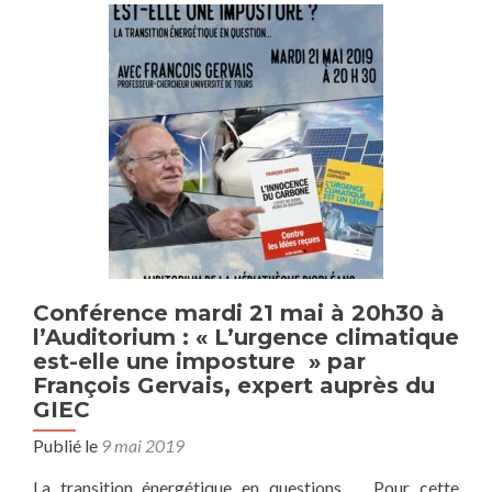
ou
arnaque
?
Conférence mardi 21 mai à 20h30 à
l’Auditorium : « L’urgence climatique
est-elle une imposture » par
François Gervais, expert auprès du
GIEC
Publié le
9 mai 2019
La transition énergétique en questions … Pour cette