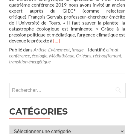
quatrième conférence 2019, nous avons invité un ancien
expert auprès du GIEC* (comme relecteur
critique), François Gervais, professeur-chercheur émérite
de l’Université de Tours. « Il faut sauver la planète, la
catastrophe écologique est imminente. » Grâce à la
pression politique et médiatique, l’urgence climatique est
En
devenue le prétexte à
[…]
savoir
Publié dans
Article
,
Evénement
,
Image
Identifié
climat
,
plus
conférence
,
écologie
,
Médiathèque
,
Orléans
,
réchauffement
,
surConférence
transition énergétique
mardi
21
mai
à
Rechercher :
20h30
à
l’Auditorium
:
CATÉGORIES
« L’urgence
climatique
est-
Catégories
elle