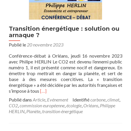
Transition énergétique : solution ou
arnaque ?
Publié le
20 novembre 2023
Conférence-débat à Orléans, jeudi 16 novembre 2023
avec Philipe HERLIN Le CO2 est devenu l’ennemi public
numéro 1, il est présenté comme nocif et dangereux. En
émettre trop mettrait en danger la planète, et sert de
base à des mesures coercitives. La « transition
énergétique » a été décidée par les autorités françaises et
En
s’impose à tous
[…]
savoir
Publié dans
Article
,
Evénement
Identifié
carbone
,
climat
,
plus
CO2
,
commission européenne
,
écologie
,
Orléans
,
Philippe
surTransition
HERLIN
,
Planète
,
transition énergétique
énergétique
:
solution