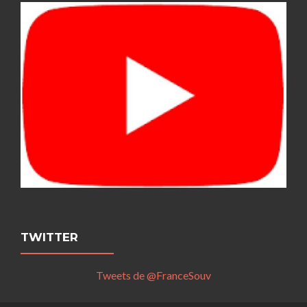
TWITTER
Tweets de @FranceSouv