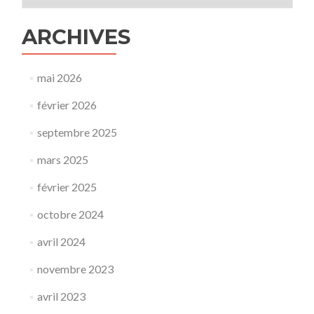
une
imposture
ARCHIVES
»
par
François
Gervais,
mai 2026
expert
auprès
février 2026
du
GIEC
septembre 2025
mars 2025
février 2025
octobre 2024
avril 2024
novembre 2023
avril 2023