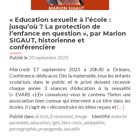
« Education sexuelle à l’école :
jusqu’où ? La protection de
l’enfance en question », par Marion
SIGAUT, historienne et
conférencière
Publié le
20 septembre 2025
Mercredi 17 septembre 2025 à 20h30 à Orléans,
Conférence-dédicaces Dès la maternelle, tous les enfants
scolarisés dans le public et le privé doivent recevoir
chaque année 3 séances d’éducation à la sexualité
(« EVARS »);En connaissez-vous le contenu ?Selon une
association bien connue qui intervient à ce titre dans les
En
écoles, il s’agit de « déconstruire les idées reçues et
[…]
savoir
Publié dans
Article
,
Evénement
,
Image
Identifié
autorité
plus
parentale
,
education
,
lgbt
,
libre choix
,
pédophilie
,
sur« Educa
pornographie
,
propagande
,
sexuelle
sexuelle
à