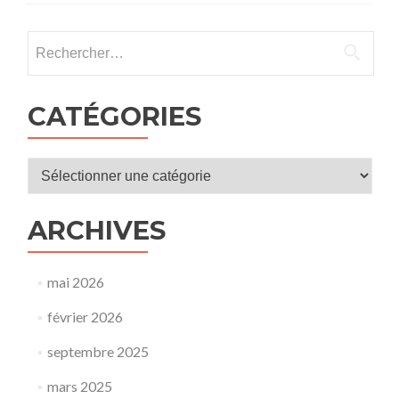
l’école
:
Rechercher :
jusqu’où
?
La
protection
CATÉGORIES
de
l’enfance
en
Catégories
question »,
par
Marion
ARCHIVES
SIGAUT,
historienn
et
conférenci
mai 2026
février 2026
septembre 2025
mars 2025