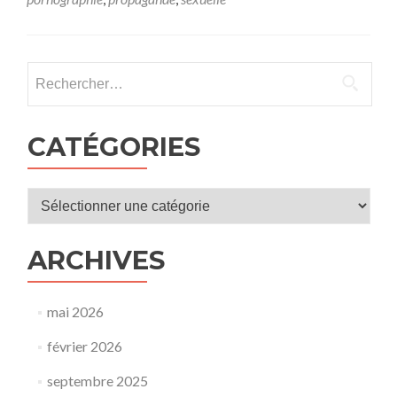
sexuelle
à
l’école
:
Rechercher :
jusqu’où
?
La
protection
CATÉGORIES
de
l’enfance
en
Catégories
question »,
par
Marion
ARCHIVES
SIGAUT,
historienn
et
conférenci
mai 2026
février 2026
septembre 2025