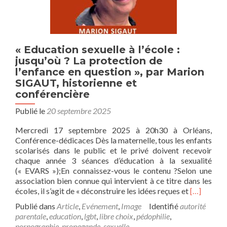
« Education sexuelle à l’école :
jusqu’où ? La protection de
l’enfance en question », par Marion
SIGAUT, historienne et
conférencière
Publié le
20 septembre 2025
Mercredi 17 septembre 2025 à 20h30 à Orléans,
Conférence-dédicaces Dès la maternelle, tous les enfants
scolarisés dans le public et le privé doivent recevoir
chaque année 3 séances d’éducation à la sexualité
(« EVARS »);En connaissez-vous le contenu ?Selon une
association bien connue qui intervient à ce titre dans les
En
écoles, il s’agit de « déconstruire les idées reçues et
[…]
savoir
Publié dans
Article
,
Evénement
,
Image
Identifié
autorité
plus
parentale
,
education
,
lgbt
,
libre choix
,
pédophilie
,
sur« Educa
pornographie
,
propagande
,
sexuelle