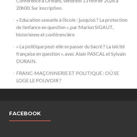
Conférence à Orléans, vendredi 13 février 2026 à
20h00. Sur inscription.
« Education sexuelle à l’école : jusqu’où ? La protection
de l’enfance en question », par Marion SIGAUT,
historienne et conférencière
« La politique peut-elle se passer du Sacré ? La laïcité
française en question », avec Alain PASCAL et Sylvain
DURAIN.
FRANC-MAÇONNERIE ET POLITIQUE : OÙ SE
LOGE LE POUVOIR ?
FACEBOOK