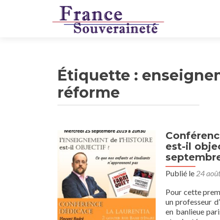
Étiquette :
enseigne
réforme
Conférence
est-il obj
septembre 
Publié le
24 aoû
Pour cette premi
un professeur d’
en banlieue par