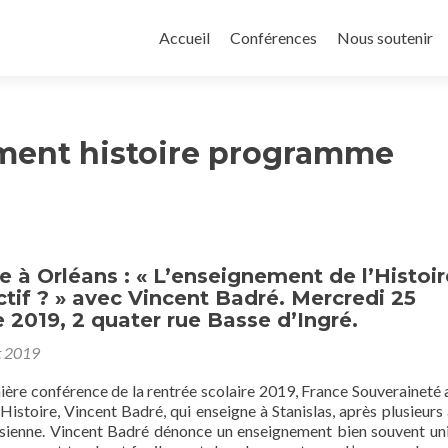
Aller
au
Accueil
Conférences
Nous soutenir
contenu
principal
ment histoire programme
 à Orléans : « L’enseignement de l’Histoir
ectif ? » avec Vincent Badré. Mercredi 25
2019, 2 quater rue Basse d’Ingré.
t 2019
ère conférence de la rentrée scolaire 2019, France Souveraineté a
Histoire, Vincent Badré, qui enseigne à Stanislas, après plusieurs
isienne. Vincent Badré dénonce un enseignement bien souvent uni