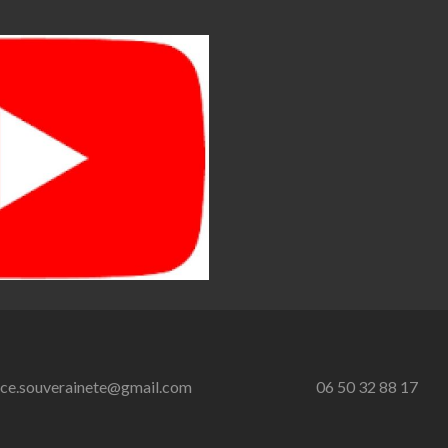
nce.souverainete@gmail.com
06 50 32 88 17