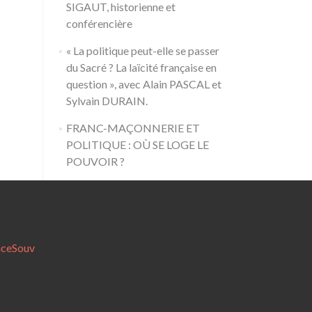
SIGAUT, historienne et
conférencière
« La politique peut-elle se passer
du Sacré ? La laïcité française en
question », avec Alain PASCAL et
Sylvain DURAIN.
FRANC-MAÇONNERIE ET
POLITIQUE : OÙ SE LOGE LE
POUVOIR ?
nceSouv