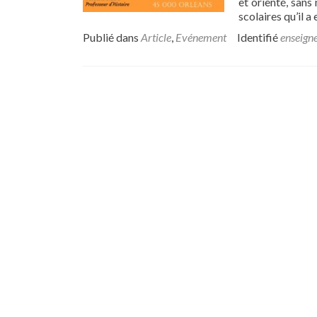
et orienté, san
scolaires qu’il a
Publié dans
Article
,
Evénement
Identifié
enseign