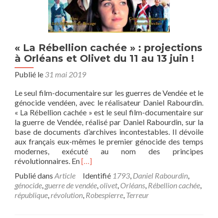
« La Rébellion cachée » : projections
à Orléans et Olivet du 11 au 13 juin !
Publié le
31 mai 2019
Le seul film-documentaire sur les guerres de Vendée et le
génocide vendéen, avec le réalisateur Daniel Rabourdin.
« La Rébellion cachée » est le seul film-documentaire sur
la guerre de Vendée, réalisé par Daniel Rabourdin, sur la
base de documents d’archives incontestables. Il dévoile
aux français eux-mêmes le premier génocide des temps
modernes, exécuté au nom des principes
En
révolutionnaires. En
[…]
savoir
Publié dans
Article
Identifié
1793
,
Daniel Rabourdin
,
plus
génocide
,
guerre de vendée
,
olivet
,
Orléans
,
Rébellion cachée
,
sur« La
république
,
révolution
,
Robespierre
,
Terreur
Rébellion
cachée »