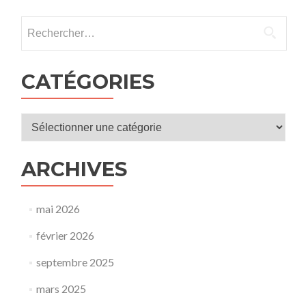
:
projections
Rechercher :
à
Orléans
et
Olivet
CATÉGORIES
du
11
au
Catégories
13
juin
!
ARCHIVES
mai 2026
février 2026
septembre 2025
mars 2025