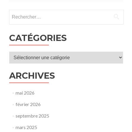
Orléans,
mardi
Rechercher :
11
avril
2023
avec
CATÉGORIES
Reynald
Secher
:
Catégories
« Guerre
de
Vendée,
ARCHIVES
accident
ou
génocide
? »
mai 2026
février 2026
septembre 2025
mars 2025