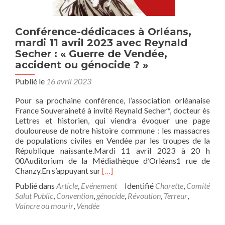
Conférence-dédicaces à Orléans,
mardi 11 avril 2023 avec Reynald
Secher : « Guerre de Vendée,
accident ou génocide ? »
Publié le
16 avril 2023
Pour sa prochaine conférence, l’association orléanaise
France Souveraineté à invité Reynald Secher*, docteur ès
Lettres et historien, qui viendra évoquer une page
douloureuse de notre histoire commune : les massacres
de populations civiles en Vendée par les troupes de la
République naissante.Mardi 11 avril 2023 à 20 h
00Auditorium de la Médiathèque d’Orléans1 rue de
En
Chanzy.En s’appuyant sur
[…]
savoir
Publié dans
Article
,
Evénement
Identifié
Charette
,
Comité
plus
Salut Public
,
Convention
,
génocide
,
Révoution
,
Terreur
,
surConférence-
Vaincre ou mourir
,
Vendée
dédicaces
à