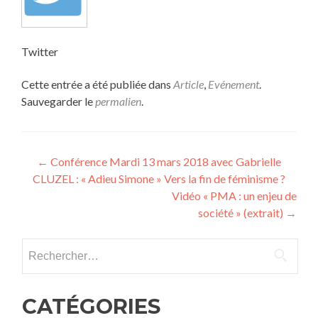
Twitter
Cette entrée a été publiée dans
Article
,
Evénement
.
Sauvegarder le
permalien
.
Navigation
←
Conférence Mardi 13 mars 2018 avec Gabrielle
CLUZEL : « Adieu Simone » Vers la fin de féminisme ?
de
Vidéo « PMA : un enjeu de
l’article
société » (extrait)
→
Rechercher :
CATÉGORIES