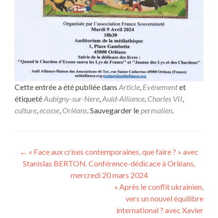
Cette entrée a été publiée dans
Article
,
Evénement
et
étiqueté
Aubigny-sur-Nere
,
Auld-Alliance
,
Charles VII
,
culture
,
ecosse
,
Orléans
. Sauvegarder le
permalien
.
Navigation
←
« Face aux crises contemporaines, que faire ? » avec
Stanislas BERTON. Conférence-dédicace à Orléans,
de
mercredi 20 mars 2024
l’article
« Après le conflit ukrainien,
vers un nouvel équilibre
international ? avec Xavier