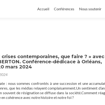
Aller
au
Accueil
Conférences
Nous soutenir
contenu
principal
 crises contemporaines, que faire ? » avec
 BERTON. Conférence-dédicace à Orléans,
20 mars 2024
 2024
ate : nous sommes confrontés à une succession et une accumula
genres, que les médias relayent complaisamment.Un sentiment d’an
en souvent de résignation se diffuse dans la société.Comment réag
re en cohérence avec notre histoire et notre foi ?