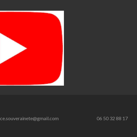
nce.souverainete@gmail.com
06 50 32 88 17