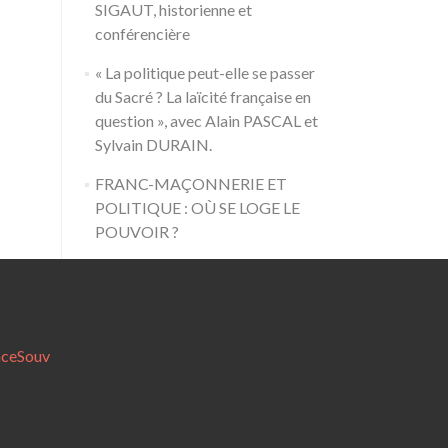
SIGAUT, historienne et
conférencière
« La politique peut-elle se passer
du Sacré ? La laïcité française en
question », avec Alain PASCAL et
Sylvain DURAIN.
FRANC-MAÇONNERIE ET
POLITIQUE : OÙ SE LOGE LE
POUVOIR ?
nceSouv