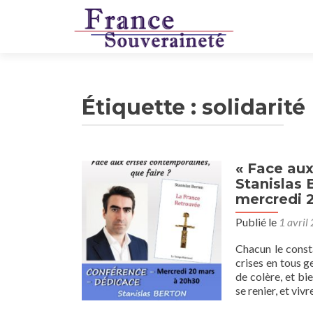
Étiquette :
solidarité
« Face aux
Stanislas
mercredi 
Publié le
1 avril
Chacun le const
crises en tous 
de colère, et bi
se renier, et viv