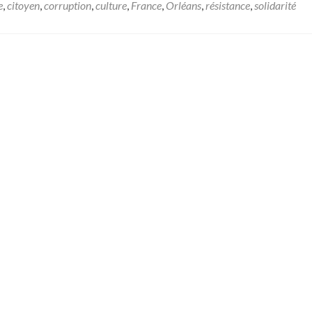
e
,
citoyen
,
corruption
,
culture
,
France
,
Orléans
,
résistance
,
solidarité