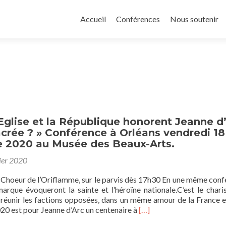
Aller
au
Accueil
Conférences
Nous soutenir
contenu
principal
Eglise et la République honorent Jeanne d
sacrée ? » Conférence à Orléans vendredi 18
 2020 au Musée des Beaux-Arts.
ier 2020
u Choeur de l’Oriflamme, sur le parvis dès 17h30 En une même conf
marque évoqueront la sainte et l’héroïne nationale.C’est le char
 réunir les factions opposées, dans un même amour de la France e
En
20 est pour Jeanne d’Arc un centenaire à
[…]
savoir