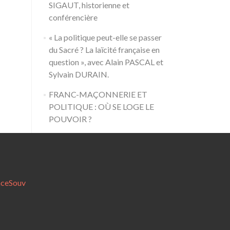
SIGAUT, historienne et
conférencière
« La politique peut-elle se passer
du Sacré ? La laïcité française en
question », avec Alain PASCAL et
Sylvain DURAIN.
FRANC-MAÇONNERIE ET
POLITIQUE : OÙ SE LOGE LE
POUVOIR ?
nceSouv