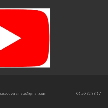
nce.souverainete@gmail.com
06 50 32 88 17