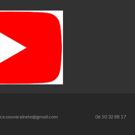
nce.souverainete@gmail.com
06 50 32 88 17