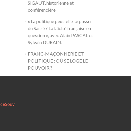
SIGAUT, historienne et
conférencière
« La politique peut-elle se passer
du Sacré ? La laïcité française en
question », avec Alain PASCAL et
Sylvain DURAIN.
FRANC-MAÇONNERIE ET
POLITIQUE : OÙ SE LOGE LE
POUVOIR ?
nceSouv