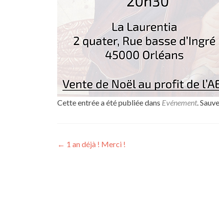
Cette entrée a été publiée dans
Evénement
. Sauv
Navigation
←
1 an déjà ! Merci !
de
l’article