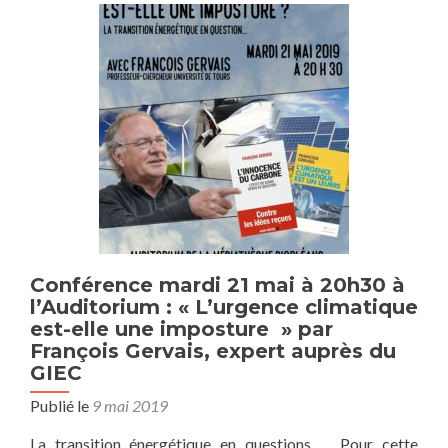
ou
arnaque
?
Conférence mardi 21 mai à 20h30 à
l’Auditorium : « L’urgence climatique
est-elle une imposture » par
François Gervais, expert auprès du
GIEC
Publié le
9 mai 2019
La transition énergétique en questions … Pour cette