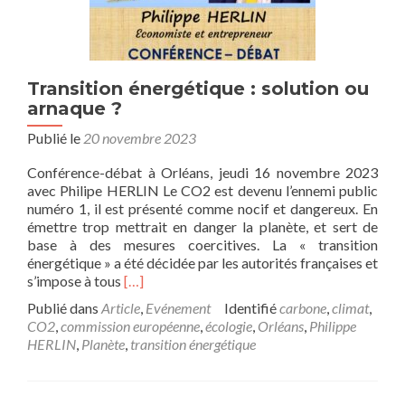
Transition énergétique : solution ou
arnaque ?
Publié le
20 novembre 2023
Conférence-débat à Orléans, jeudi 16 novembre 2023
avec Philipe HERLIN Le CO2 est devenu l’ennemi public
numéro 1, il est présenté comme nocif et dangereux. En
émettre trop mettrait en danger la planète, et sert de
base à des mesures coercitives. La « transition
énergétique » a été décidée par les autorités françaises et
En
s’impose à tous
[…]
savoir
Publié dans
Article
,
Evénement
Identifié
carbone
,
climat
,
plus
CO2
,
commission européenne
,
écologie
,
Orléans
,
Philippe
surTransition
HERLIN
,
Planète
,
transition énergétique
énergétique
:
solution