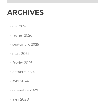
une
imposture
ARCHIVES
»
par
François
Gervais,
mai 2026
expert
auprès
février 2026
du
GIEC
septembre 2025
mars 2025
février 2025
octobre 2024
avril 2024
novembre 2023
avril 2023