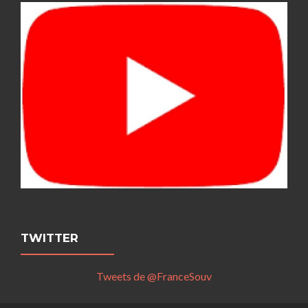
TWITTER
Tweets de @FranceSouv