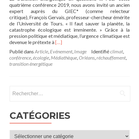
quatrième conférence 2019, nous avons invité un ancien
expert auprès du GIEC* (comme relecteur
critique), François Gervais, professeur-chercheur émérite
de l’Université de Tours. « Il faut sauver la planète, la
catastrophe écologique est imminente. » Grâce à la
pression politique et médiatique, l’urgence climatique est
En
devenue le prétexte à
[…]
savoir
Publié dans
Article
,
Evénement
,
Image
Identifié
climat
,
plus
conférence
,
écologie
,
Médiathèque
,
Orléans
,
réchauffement
,
surConférence
transition énergétique
mardi
21
mai
à
Rechercher :
20h30
à
l’Auditorium
:
CATÉGORIES
« L’urgence
climatique
est-
Catégories
elle