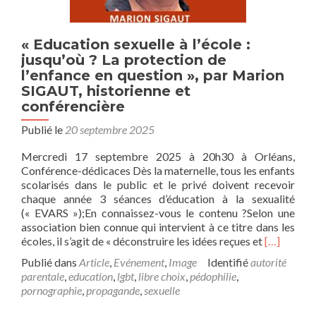
« Education sexuelle à l’école :
jusqu’où ? La protection de
l’enfance en question », par Marion
SIGAUT, historienne et
conférencière
Publié le
20 septembre 2025
Mercredi 17 septembre 2025 à 20h30 à Orléans,
Conférence-dédicaces Dès la maternelle, tous les enfants
scolarisés dans le public et le privé doivent recevoir
chaque année 3 séances d’éducation à la sexualité
(« EVARS »);En connaissez-vous le contenu ?Selon une
association bien connue qui intervient à ce titre dans les
En
écoles, il s’agit de « déconstruire les idées reçues et
[…]
savoir
Publié dans
Article
,
Evénement
,
Image
Identifié
autorité
plus
parentale
,
education
,
lgbt
,
libre choix
,
pédophilie
,
sur« Educa
pornographie
,
propagande
,
sexuelle
sexuelle
à