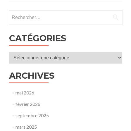
l’école
:
Rechercher :
jusqu’où
?
La
protection
CATÉGORIES
de
l’enfance
en
Catégories
question »,
par
Marion
ARCHIVES
SIGAUT,
historienn
et
conférenci
mai 2026
février 2026
septembre 2025
mars 2025