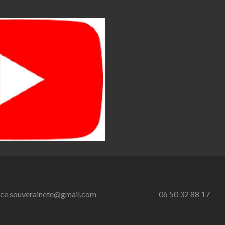
nce.souverainete@gmail.com
06 50 32 88 17