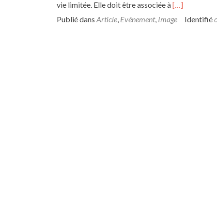
En
vie limitée. Elle doit être associée à
[…]
savoir
Publié dans
Article
,
Evénement
,
Image
Identifié
plus
sur« Fin
de
l’argent
liquide,
identité
numérique
:
vers
le
contrôle
ultime
? », avec
Marc-
Gabriel
DRAGHI, juri
français
spécialisé
dans
l’histoire