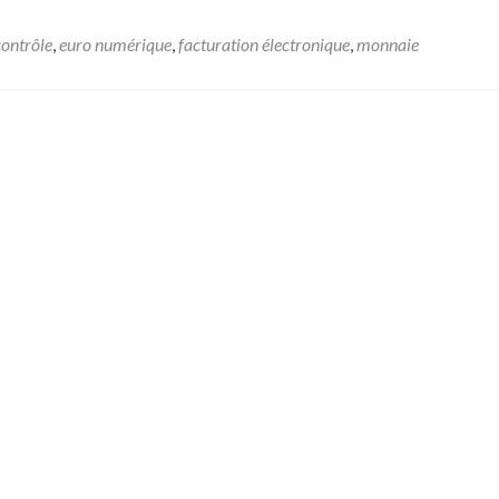
contrôle
,
euro numérique
,
facturation électronique
,
monnaie
ste