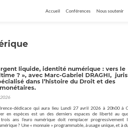
Aller
au
Accueil
Conférences
Nous soutenir
contenu
principal
érique
argent liquide, identité numérique : vers le
ltime ? », avec Marc-Gabriel DRAGHI, juris
pécialisé dans l’histoire du Droit et des
 monétaires.
 2026
érence-dédicace qui aura lieu Lundi 27 avril 2026 à 20h00 à 
yer en espèces est un des derniers espaces de liberté au quo
 trois ans l’euro numérique doit remplacer progressivement l
 numérique ? Une « monnaie » programmable, à usage unique, et à d