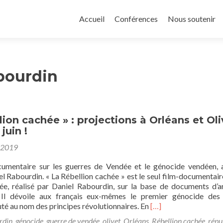
Aller
au
Accueil
Conférences
Nous soutenir
contenu
principal
bourdin
lion cachée » : projections à Orléans et Oli
juin !
 2019
cumentaire sur les guerres de Vendée et le génocide vendéen, 
el Rabourdin. « La Rébellion cachée » est le seul film-documentaire
e, réalisé par Daniel Rabourdin, sur la base de documents d’a
. Il dévoile aux français eux-mêmes le premier génocide de
En
té au nom des principes révolutionnaires. En
[…]
savoir
rdin
,
génocide
,
guerre de vendée
,
olivet
,
Orléans
,
Rébellion cachée
,
répu