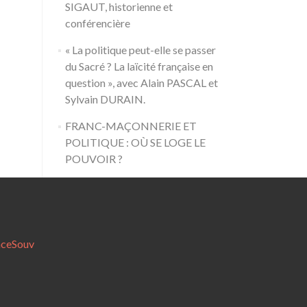
SIGAUT, historienne et
conférencière
« La politique peut-elle se passer
du Sacré ? La laïcité française en
question », avec Alain PASCAL et
Sylvain DURAIN.
FRANC-MAÇONNERIE ET
POLITIQUE : OÙ SE LOGE LE
POUVOIR ?
nceSouv