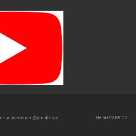
nce.souverainete@gmail.com
06 50 32 88 17