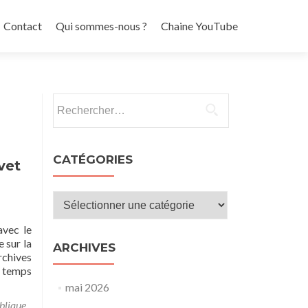
Contact
Qui sommes-nous ?
Chaine YouTube
Rechercher :
CATÉGORIES
vet
Catégories
avec le
 sur la
ARCHIVES
rchives
s temps
mai 2026
blique
,