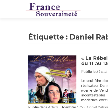
Étiquette :
Daniel Ra
« La Rébel
du 11 au 13 
Publié le
31 mai
Le seul film-do
réalisateur Dani
guerre de Vendé
incontestables
modernes, exécu
Publié dans
Article
Identifié
1793
,
Daniel Rabou