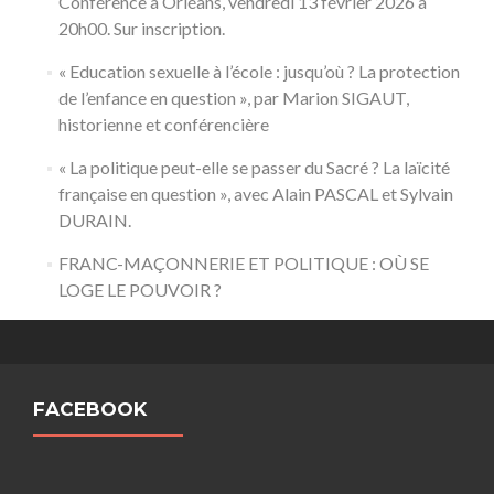
Conférence à Orléans, vendredi 13 février 2026 à
20h00. Sur inscription.
« Education sexuelle à l’école : jusqu’où ? La protection
de l’enfance en question », par Marion SIGAUT,
historienne et conférencière
« La politique peut-elle se passer du Sacré ? La laïcité
française en question », avec Alain PASCAL et Sylvain
DURAIN.
FRANC-MAÇONNERIE ET POLITIQUE : OÙ SE
LOGE LE POUVOIR ?
FACEBOOK