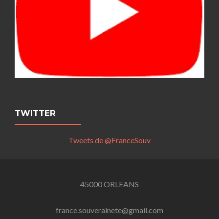
TWITTER
Tweets de @FranceSouv
45000 ORLEANS
france.souverainete@gmail.com