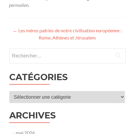
permalien
.
Navigation
←
Les mères patries de notre civilisation européenne :
Rome, Athènes et Jérusalem
de
l’article
Rechercher :
CATÉGORIES
Catégories
ARCHIVES
mai 2026