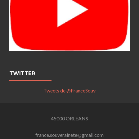
TWITTER
Tweets de @FranceSouv
45000 ORLEANS
france.souverainete@gmail.com