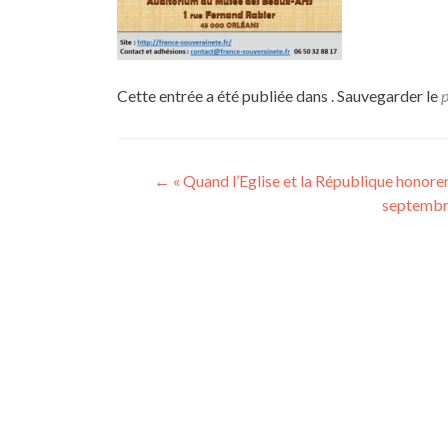
Cette entrée a été publiée dans . Sauvegarder le
Navigation
←
« Quand l’Eglise et la République honoren
septembr
de
l’article