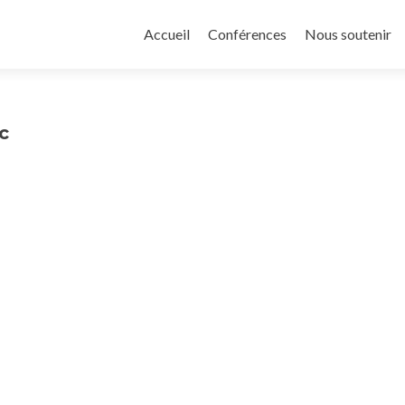
Aller
au
Accueil
Conférences
Nous soutenir
contenu
principal
c