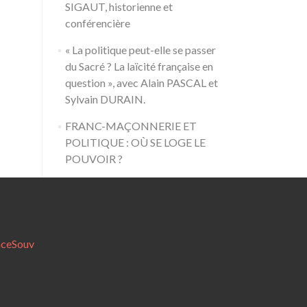
SIGAUT, historienne et
conférencière
« La politique peut-elle se passer
du Sacré ? La laïcité française en
question », avec Alain PASCAL et
Sylvain DURAIN.
FRANC-MAÇONNERIE ET
POLITIQUE : OÙ SE LOGE LE
POUVOIR ?
nceSouv