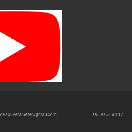
nce.souverainete@gmail.com
06 50 32 88 17