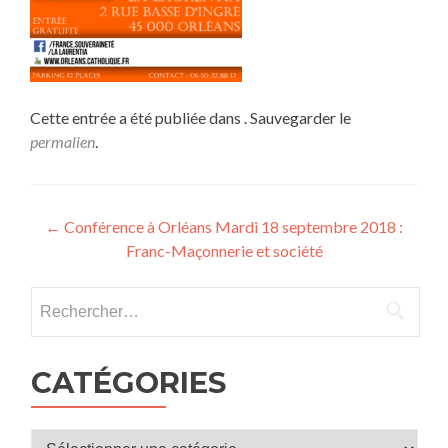
Cette entrée a été publiée dans . Sauvegarder le
permalien
.
Navigation
←
Conférence à Orléans Mardi 18 septembre 2018 :
Franc-Maçonnerie et société
de
l’article
Rechercher :
CATÉGORIES
Catégories