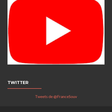
TWITTER
Tweets de @FranceSouv