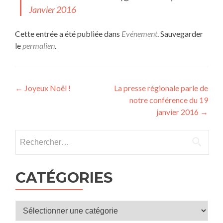
Janvier 2016
Cette entrée a été publiée dans
Evénement
. Sauvegarder
le
permalien
.
Navigation
←
Joyeux Noël !
La presse régionale parle de
notre conférence du 19
de
janvier 2016
→
l’article
Rechercher :
CATÉGORIES
Catégories