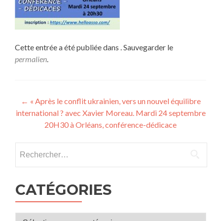
Cette entrée a été publiée dans . Sauvegarder le
permalien
.
Navigation
←
« Après le conflit ukrainien, vers un nouvel équilibre
international ? avec Xavier Moreau. Mardi 24 septembre
de
20H30 à Orléans, conférence-dédicace
l’article
Rechercher :
CATÉGORIES
Catégories