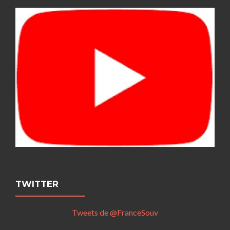
TWITTER
Tweets de @FranceSouv