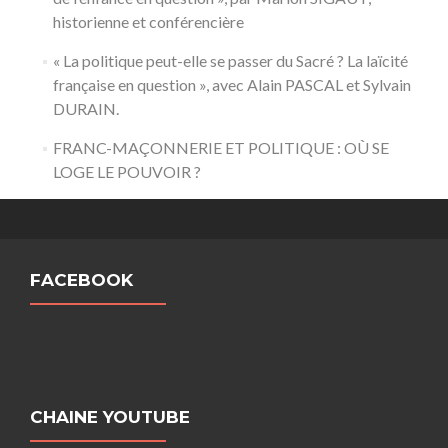
historienne et conférencière
« La politique peut-elle se passer du Sacré ? La laïcité
française en question », avec Alain PASCAL et Sylvain
DURAIN.
FRANC-MAÇONNERIE ET POLITIQUE : OÙ SE
LOGE LE POUVOIR ?
FACEBOOK
CHAINE YOUTUBE